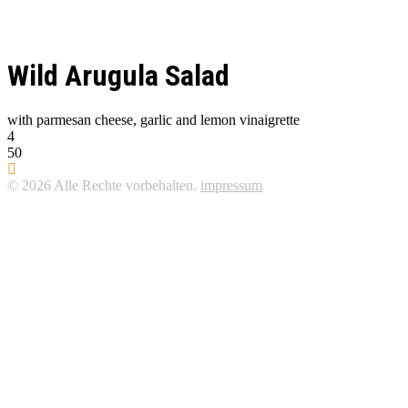
Wild Arugula Salad
with parmesan cheese, garlic and lemon vinaigrette
4
50
© 2026 Alle Rechte vorbehalten.
impressum